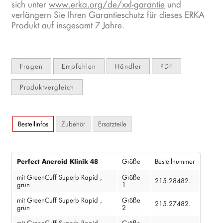
sich unter
www.erka.org/de/xxl-garantie
und
verlängern Sie Ihren Garantieschutz für dieses ERKA
Produkt auf insgesamt 7 Jahre.
Fragen
Empfehlen
Händler
PDF
Produktvergleich
Bestellinfos
Zubehör
Ersatzteile
Größe
Bestellnummer
Perfect Aneroid Klinik 48
mit GreenCuff Superb Rapid ,
Größe
215.28482.
grün
1
mit GreenCuff Superb Rapid ,
Größe
215.27482.
grün
2
mit GreenCuff Superb Rapid ,
Größe