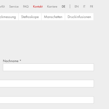
-Kit
Service
FAQ
Kontakt
Karriere
DE
EN
IT
FR
uckmessung
Stethoskope
Manschetten
Druckinfusionen
Nachname
*